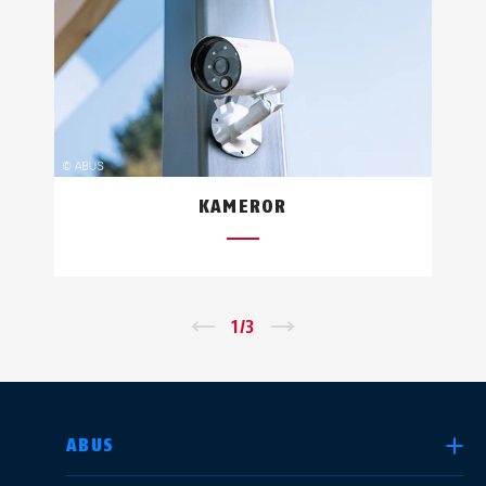
KAMEROR
←
1
/
3
→
SELECT COUNTRY
ABUS