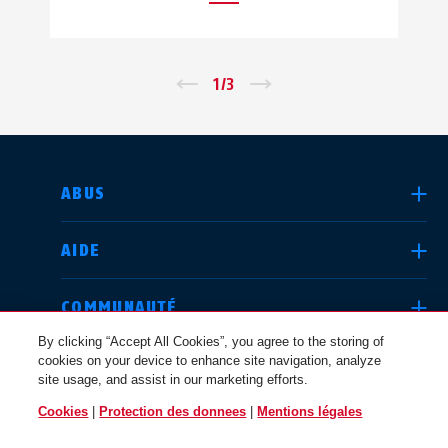
←
1
/
3
→
CHOISIR UN PAYS
ABUS
AIDE
Deutschland
United Kingdom
COMMUNAUTÉ
By clicking “Accept All Cookies”, you agree to the storing of
cookies on your device to enhance site navigation, analyze
QUESTIONS JURIDIQUES
site usage, and assist in our marketing efforts.
International
USA
Cookies
|
Protection des donnees
|
Mentions légales
BELGIQUE / FR