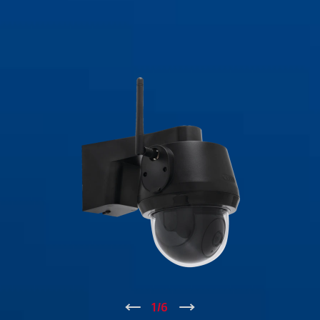
↑
1
/
6
↓