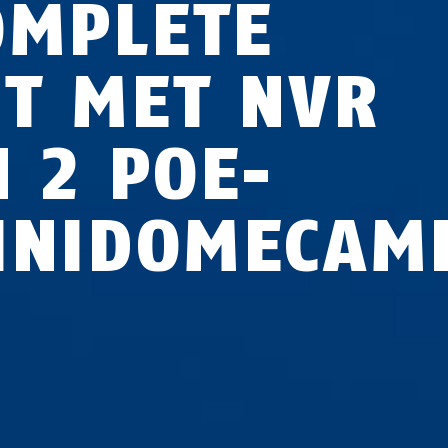
OMPLETE
ET MET NVR
N 2 POE-
INIDOMECAM