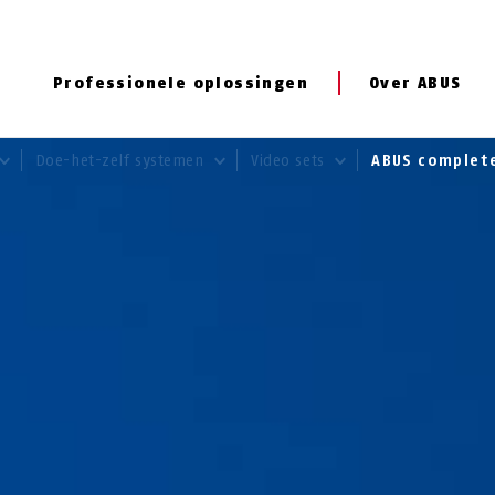
Professionele oplossingen
Over ABUS
Doe-het-zelf systemen
Video sets
ABUS complet