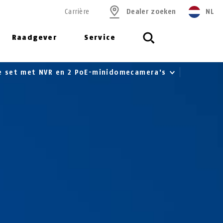
Carrière
Dealer zoeken
NL
Raadgever
Service
e set met NVR en 2 PoE-minidomecamera's