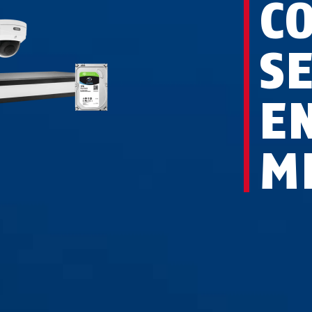
C
S
E
M