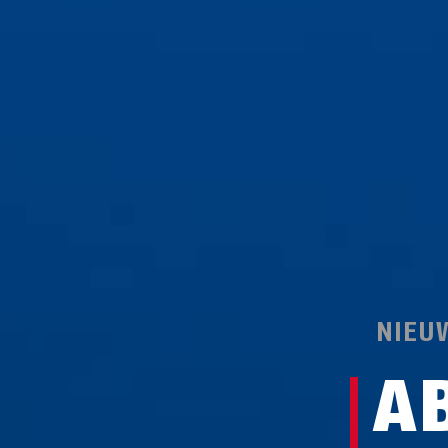
NIEU
A