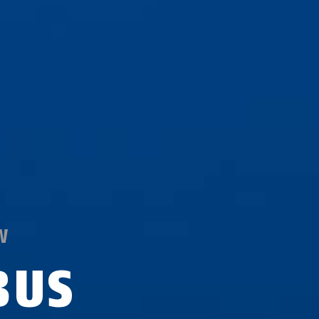
W
BUS