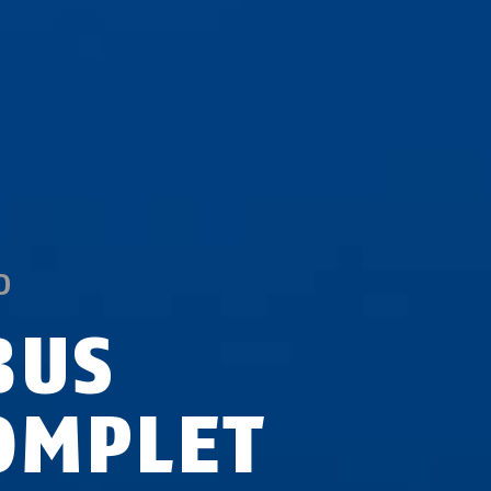
D
BUS
OMPLET