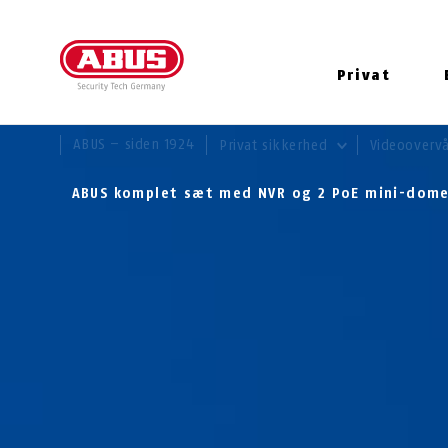
Privat
DU ER HER:
ABUS – siden 1924
Privat sikkerhed
Videooverv
ABUS komplet sæt med NVR og 2 PoE mini-dom