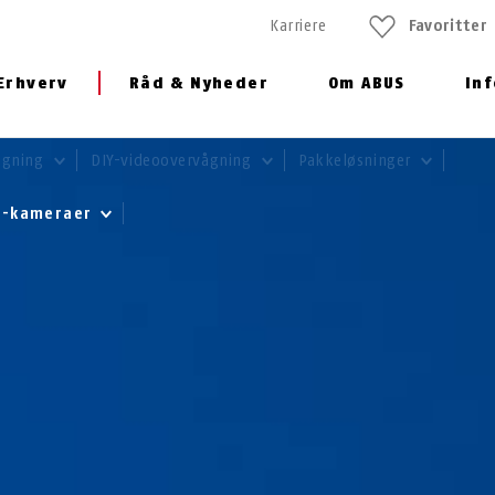
Karriere
Favoritter
Erhverv
Råd & Nyheder
Om ABUS
In
ågning
DIY-videoovervågning
Pakkeløsninger
e-kameraer