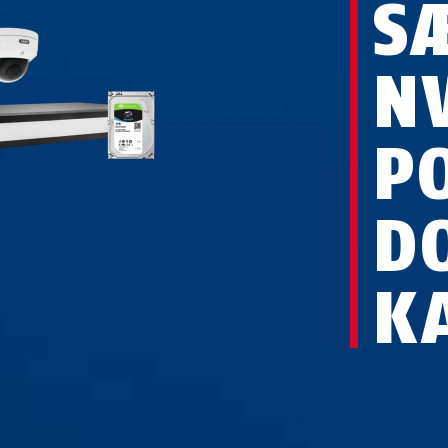
S
N
P
D
K