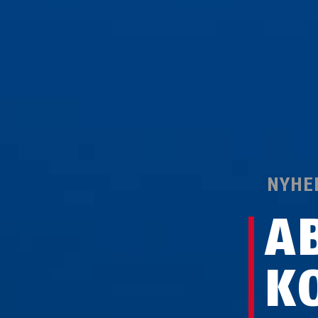
NYHE
A
K