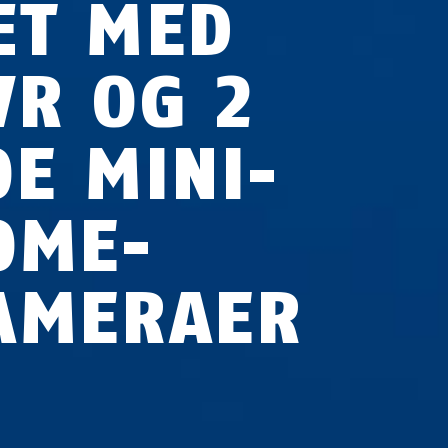
ÆT MED
VR OG 2
OE MINI-
OME-
AMERAER