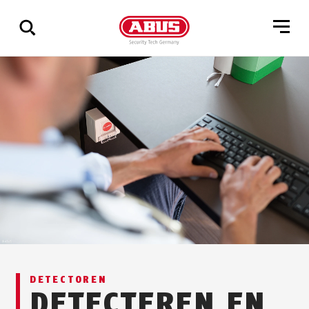
Geef
alle
resultaten
weer
DETECTOREN
DETECTEREN EN