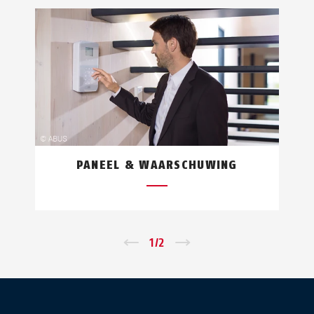
PANEEL & WAARSCHUWING
←
1
/
2
→