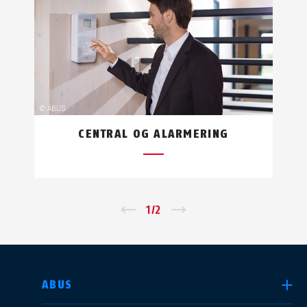
CENTRAL OG ALARMERING
←
1
/
2
→
VÆLG DIT LAND
ABUS