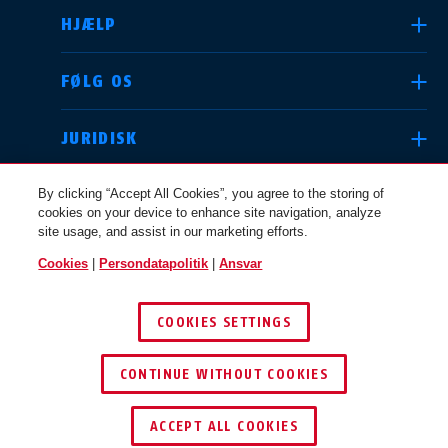
HJÆLP
Deutschland
United Kingdom
FØLG OS
JURIDISK
International
USA
By clicking “Accept All Cookies”, you agree to the storing of
cookies on your device to enhance site navigation, analyze
site usage, and assist in our marketing efforts.
Canada
Cookies
|
Persondatapolitik
|
Ansvar
Österreich
EN
FR
DANMARK
COOKIES SETTINGS
© 2026 ABUS
Nederland
Polska
CONTINUE WITHOUT COOKIES
ACCEPT ALL COOKIES