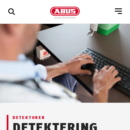
Vis
alle
resultater
DETEKTORER
DETEKTERING