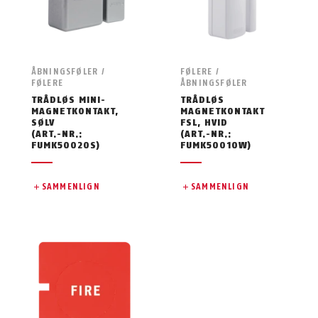
ÅBNINGSFØLER /
FØLERE /
FØLERE
ÅBNINGSFØLER
TRÅDLØS MINI-
TRÅDLØS
MAGNETKONTAKT,
MAGNETKONTAKT
SØLV
FSL, HVID
(ART.-NR.:
(ART.-NR.:
FUMK50020S)
FUMK50010W)
SAMMENLIGN
SAMMENLIGN