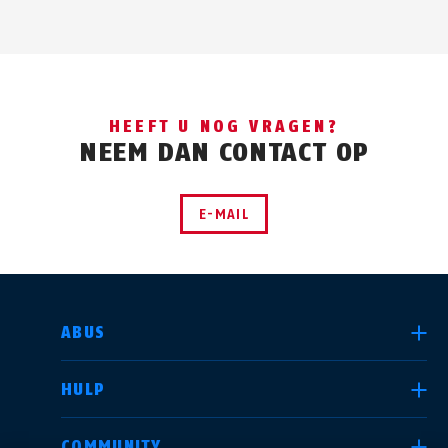
HEEFT U NOG VRAGEN?
NEEM DAN CONTACT OP
E-MAIL
LAND SELECTEREN
ABUS
HULP
Deutschland
United Kingdom
COMMUNITY