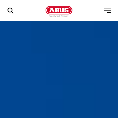
Zeige
alle
Ergebnisse