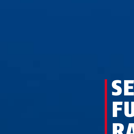
S
F
R