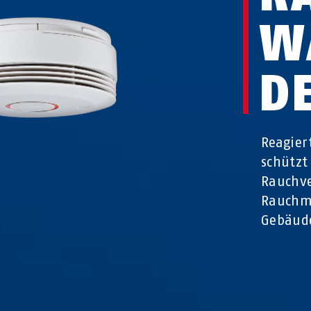
W
D
Reagier
schützt
Rauchve
Rauchm
Gebäud