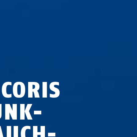
ECORIS
UNK-
AUCH­