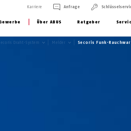
Karriere
Anfrage
Schlüssel­servi
Gewerbe
Über ABUS
Ratgeber
Servi
Secoris Draht-System
Melder
Secoris Funk-Rauchwa