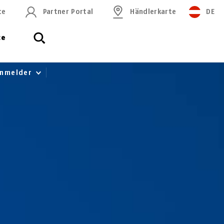
ce
Partner Portal
Händlerkarte
DE
ce
rnmelder