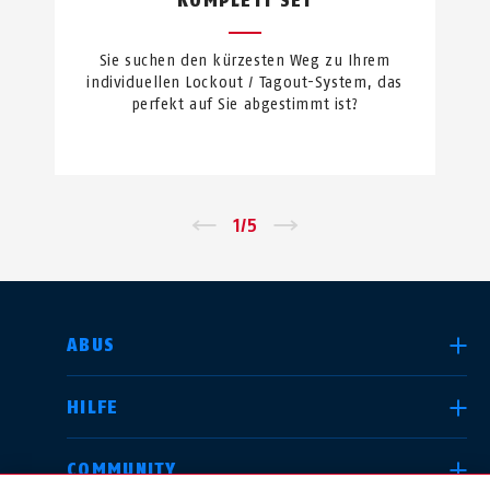
KOMPLETT SET
Sie suchen den kürzesten Weg zu Ihrem
individuellen Lockout / Tagout-System, das
perfekt auf Sie abgestimmt ist?
←
1
/
5
→
LAND AUSWÄHLEN
ABUS
HILFE
Deutschland
United Kingdom
COMMUNITY