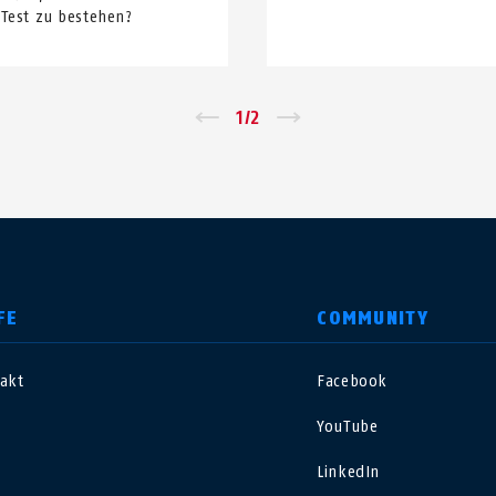
Test zu bestehen?
←
1
/
2
→
FE
COMMUNITY
akt
Facebook
nited Kingdom
International
YouTube
sterreich
Nederland
LinkedIn