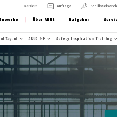
Karriere
Anfrage
Schlüssel­servi
Gewerbe
Über ABUS
Ratgeber
Servi
kout/Tagout
ABUS IMP
Safety Inspiration Training