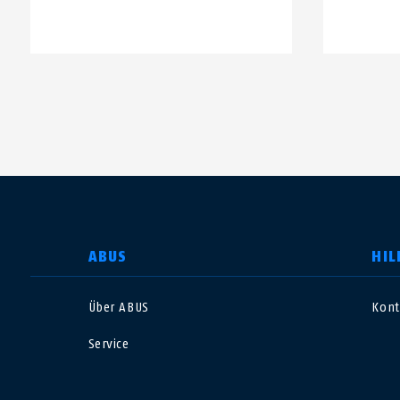
LAND AUSWÄHLEN
ABUS
HIL
Über ABUS
Kont
Deutschland
U
Service
Canada
Ö
EN
FR