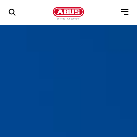
Zeige
alle
Ergebnisse