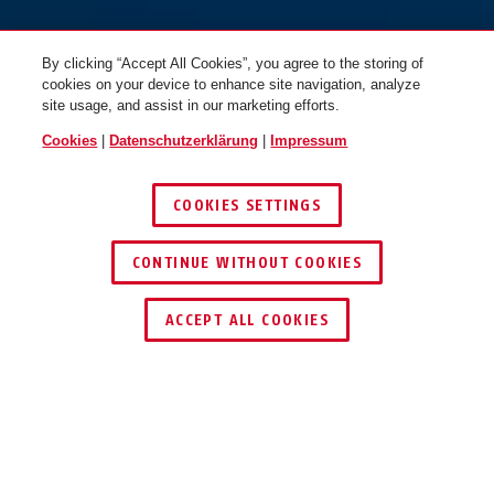
By clicking “Accept All Cookies”, you agree to the storing of
cookies on your device to enhance site navigation, analyze
site usage, and assist in our marketing efforts.
Cookies
|
Datenschutzerklärung
|
Impressum
COOKIES SETTINGS
72IB/40 lila
blau
72IB/40 lila
grün
CONTINUE WITHOUT COOKIES
HÄNDLER FINDEN
ACCEPT ALL COOKIES
Beschreibung