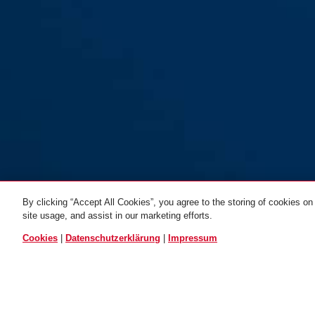
braun
grau
blau
76/40 schwarz
76/40 weiß
76/40HB75 
By clicking “Accept All Cookies”, you agree to the storing of cookies on
site usage, and assist in our marketing efforts.
rot
orange
ALLE VARIANTEN
Cookies
|
Datenschutzerklärung
|
Impressum