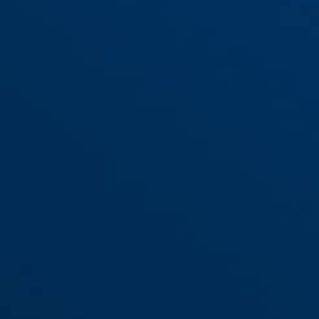
76/40 blau
76/40 braun
76/40 ge