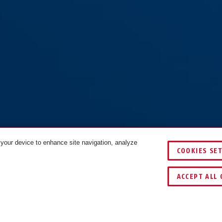
weiß
violett
s
blau
76/40HB75 braun
76/40HB75 gelb
76/4
 your device to enhance site navigation, analyze
COOKIES SE
FARBEN
VERGLEICHEN
ACCEPT ALL 