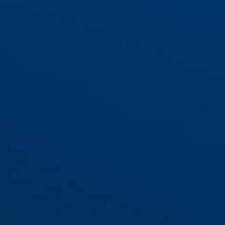
/40 lila
76/40 orange
76/40 rot