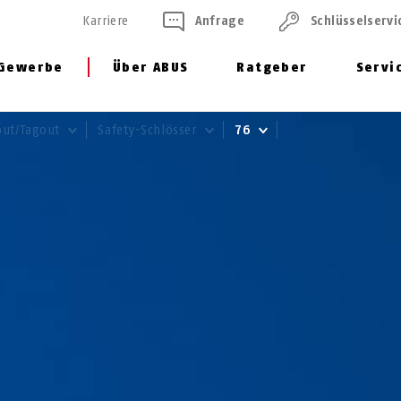
Karriere
Anfrage
Schlüssel­servi
Gewerbe
Über ABUS
Ratgeber
Servi
kout/Tagout
Safety-Schlösser
76