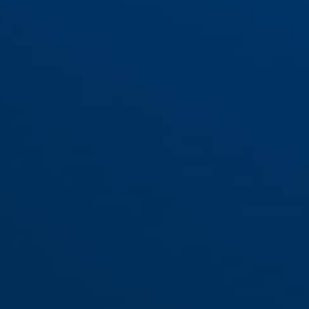
lb
76/40 grau
76/40 grün
76