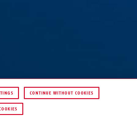
chwarz
grün
gelb
0HB75 grau
76/40HB75 grün
76/40HB75 lila
TTINGS
CONTINUE WITHOUT COOKIES
HÄNDLER FINDEN
COOKIES