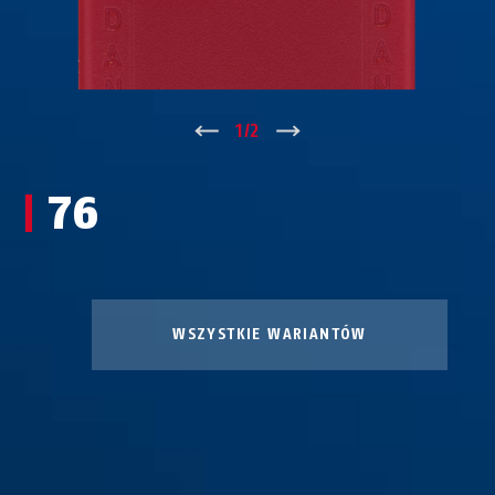
↑
1
/
2
↓
76
WSZYSTKIE WARIANTÓW