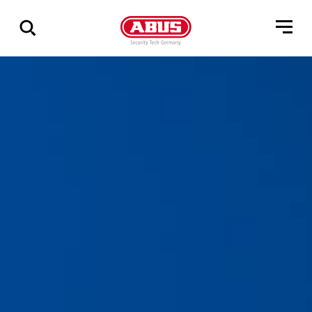
Pokaż
wszystkie
wyniki