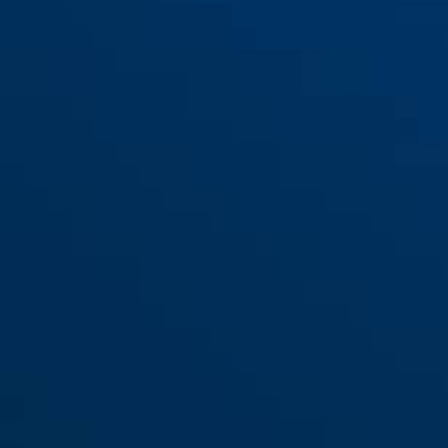
76/40 biały
fiolet
76/40 brązowy
czarny
76/40 czarny
76/40 czerwony
biały
szary