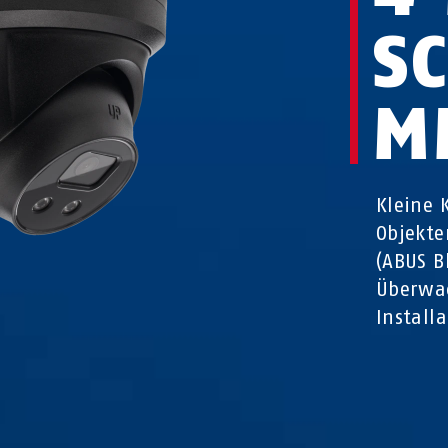
S
M
Kleine 
Objekt
(ABUS B
Überwac
Install