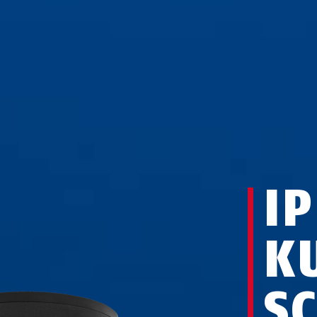
IP
K
S