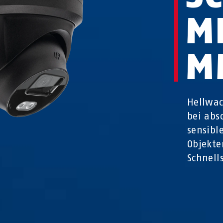
M
M
Hellwac
bei abs
sensibl
Objekte
Schnell