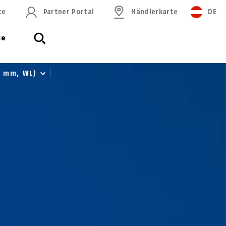
ce
Partner Portal
Händlerkarte
DE
ce
8 mm, WL)