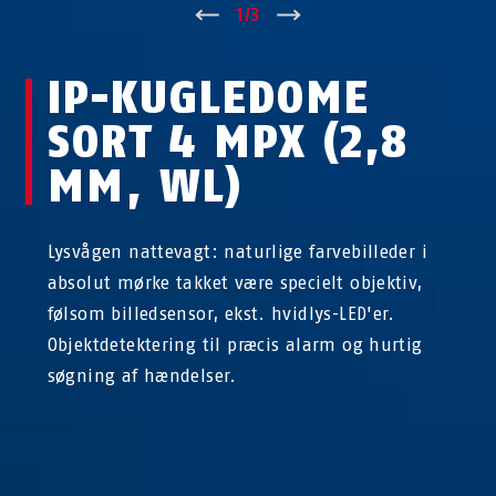
↑
1
/
3
↓
IP-KUGLEDOME
SORT 4 MPX (2,8
MM, WL)
Lysvågen nattevagt: naturlige farvebilleder i
absolut mørke takket være specielt objektiv,
følsom billedsensor, ekst. hvidlys-LED'er.
Objektdetektering til præcis alarm og hurtig
søgning af hændelser.