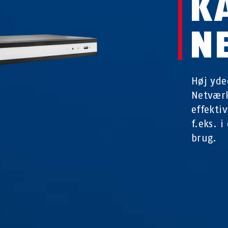
K
N
Høj yd
Netværk
effekti
f.eks. i
brug.