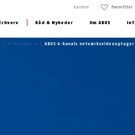
Karriere
Favoritter
Erhverv
Råd & Nyheder
Om ABUS
In
IP-løsninger
ABUS 4-kanals netværksvideooptage