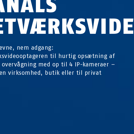
ANALS
ETVÆRKSVID
eevne, nem adgang:
svideooptageren til hurtig opsætning af
v overvågning med op til 4 IP-kameraer –
 en virksomhed, butik eller til privat