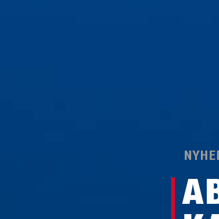
NYHE
A