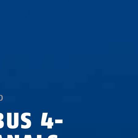
D
BUS 4-