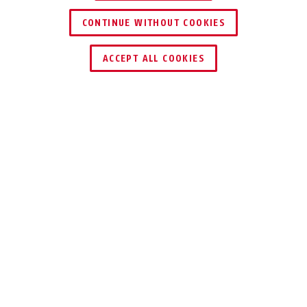
CONTINUE WITHOUT COOKIES
HÄNDLER FINDEN
ACCEPT ALL COOKIES
Beschreibung
ITAC10260
Für zukunftsträchtige Vernetzung von
professionellen
Sicherheitsüberwachungssystemen.
Das standardisierte SFP Modul dient dem
Anschluss von duplex Single Mode