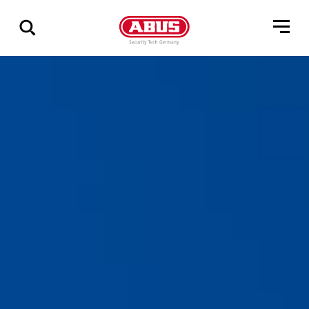
Zeige
alle
Ergebnisse