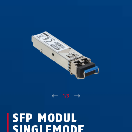
↑
1
/
3
↓
SFP MODUL
SINGLEMODE