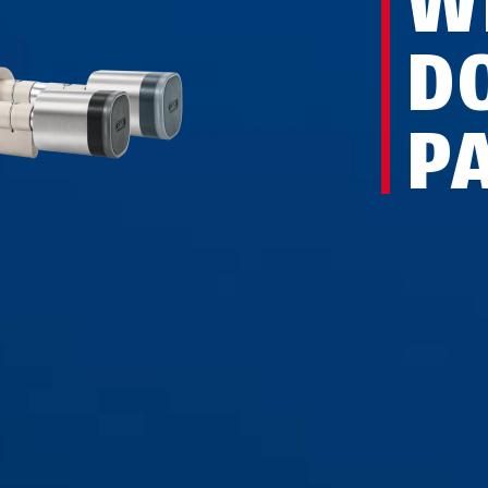
W
D
P