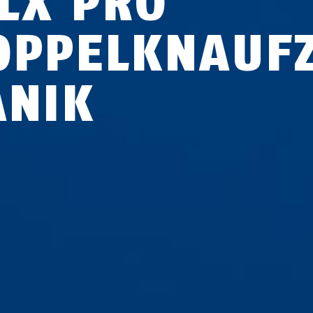
LX PRO
OPPELKNAUF
ANIK