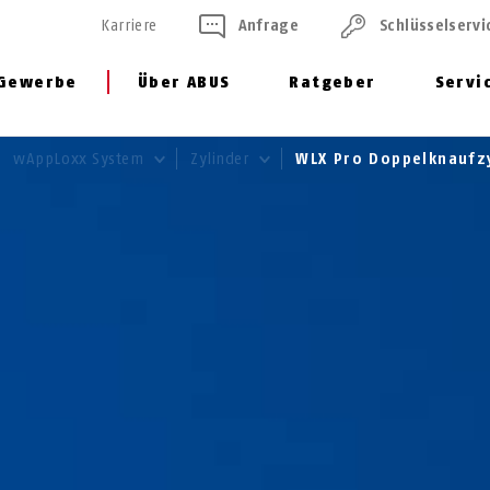
Karriere
Anfrage
Schlüssel­servi
Gewerbe
Über ABUS
Ratgeber
Servi
wAppLoxx System
Zylinder
WLX Pro Doppelknaufz