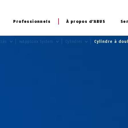
Professionnels
À propos d'ABUS
Se
accès
wAppLoxx System
Cylindres
Cylindre à do