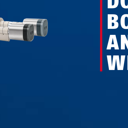
D
B
A
W