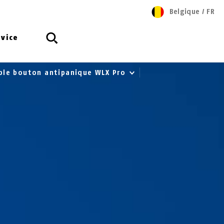
Belgique
/
FR
rvice
uble bouton antipanique WLX Pro