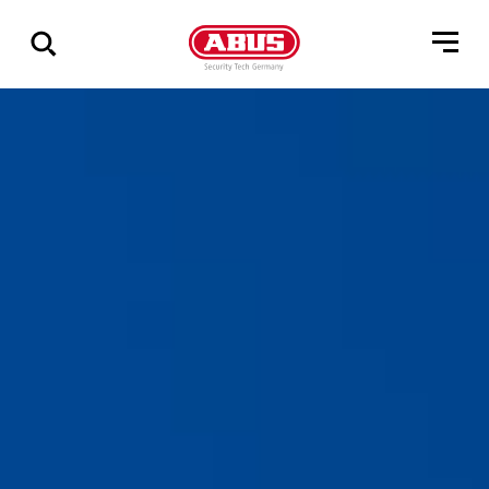
Zeige
alle
Ergebnisse