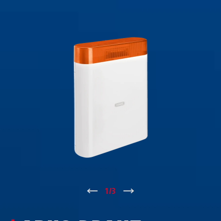
↑
1
/
3
↓