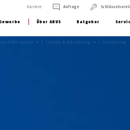
Karriere
Anfrage
Schlüssel­servi
Gewerbe
Über ABUS
Ratgeber
Servi
xon Draht-System
Zentrale & Alarmierung
Alarmierung