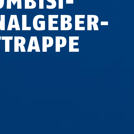
M­BI­SI­
AL­GE­BER-
­TRAP­PE