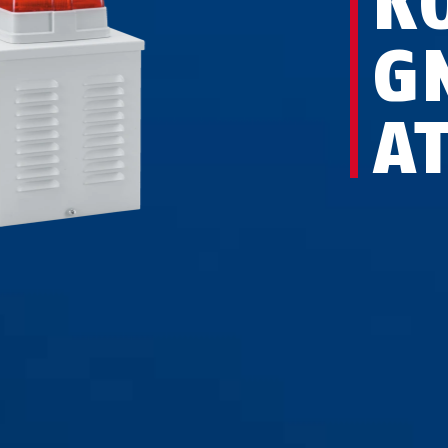
KO
GN
AT