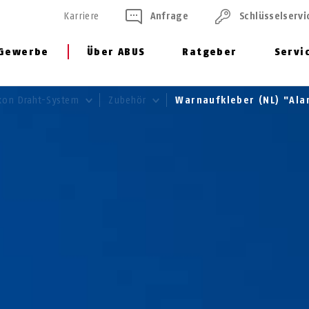
Karriere
Anfrage
Schlüssel­servi
Gewerbe
Über ABUS
Ratgeber
Servi
xon Draht-System
Zubehör
Warnaufkleber (NL) "Al