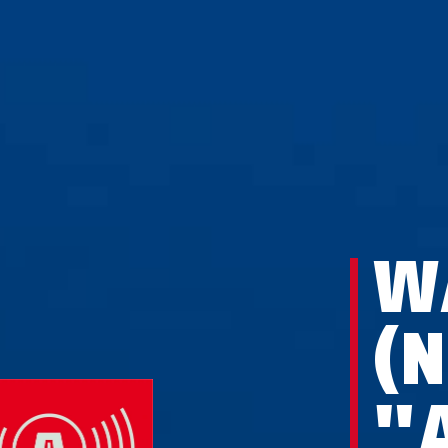
W
(N
"