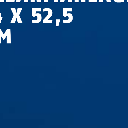
 X 52,5
M