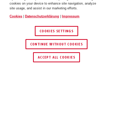
CliffHanger velvet black L
cookies on your device to enhance site navigation, analyze
site usage, and assist in our marketing efforts.
Cookies
|
Datenschutzerklärung
|
Impressum
COOKIES SETTINGS
CONTINUE WITHOUT COOKIES
SCHLÜSSEL­SERVICE
HÄNDLER FINDEN
ACCEPT ALL COOKIES
Beschreibung
CLIFFHANGER QUIN