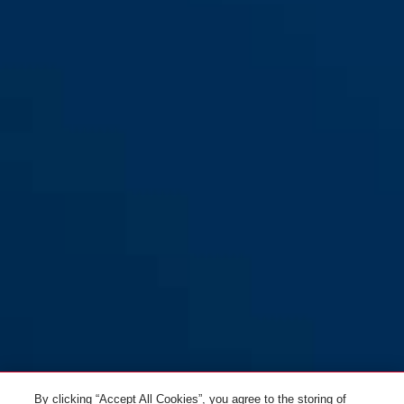
CliffHanger shiny white S
shiny white
CliffHanger shiny white M
velvet black
CliffHanger shiny white L
CliffHanger velvet black S
By clicking “Accept All Cookies”, you agree to the storing of