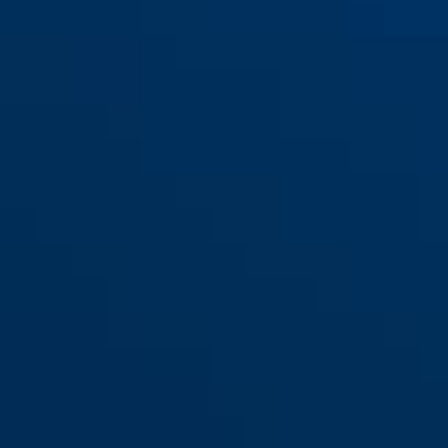
S
M
L