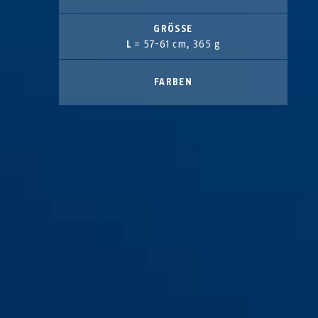
GRÖSSE
L
= 57-61 cm, 365 g
FARBEN