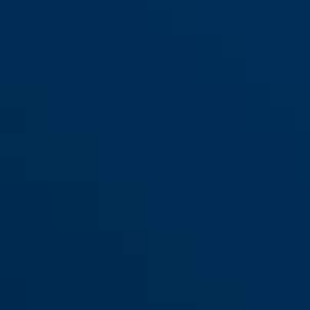
L
CliffHanger shiny white S lose
shiny white
CliffHanger shiny white M lose
velvet black
CliffHanger shiny white L
lose
CliffHanger velvet black S lose