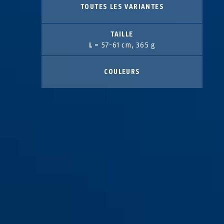
TOUTES LES VARIANTES
TAILLE
L
= 57-61 cm, 365 g
COULEURS