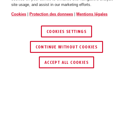
CliffHanger velvet black L lose
site usage, and assist in our marketing efforts.
Cookies
|
Protection des donnees
|
Mentions légales
COOKIES SETTINGS
CONTINUE WITHOUT COOKIES
ACCEPT ALL COOKIES
Description
CLIFFHANGER QUIN
POUR LES