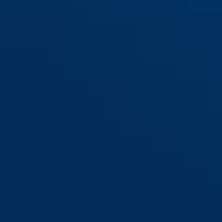
S
M
L