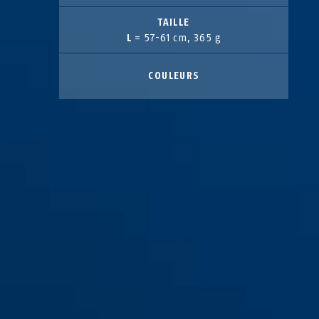
TAILLE
L
= 57-61 cm, 365 g
COULEURS