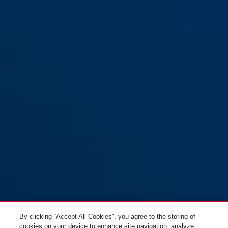
CliffHanger shiny white S lose
shiny white
CliffHanger shiny white M lose
velvet black
CliffHanger shiny white L
lose
CliffHanger velvet black S lose
By clicking “Accept All Cookies”, you agree to the storing of
cookies on your device to enhance site navigation, analyze