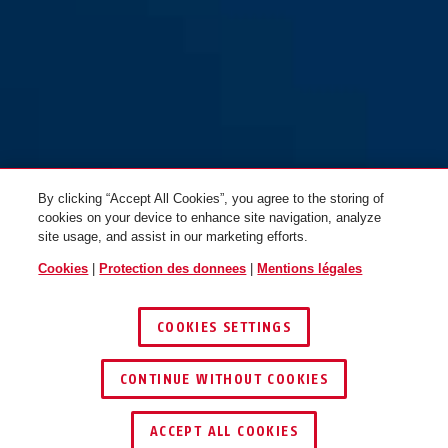
MoTrip iced mint M
concrete grey
MoTrip iced mint L
shiny white
By clicking “Accept All Cookies”, you agree to the storing of
cookies on your device to enhance site navigation, analyze
site usage, and assist in our marketing efforts.
Cookies
|
Protection des donnees
|
Mentions légales
COOKIES SETTINGS
CONTINUE WITHOUT COOKIES
MoTrip midnight blue S
MoTrip midnight blue M
TROUVER UN REVENDEUR
ACCEPT ALL COOKIES