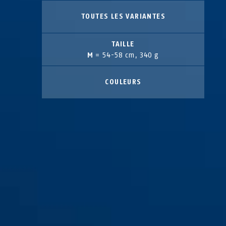
TOUTES LES VARIANTES
TAILLE
M
= 54-58 cm, 340 g
COULEURS