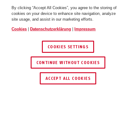
By clicking “Accept All Cookies”, you agree to the storing of
cookies on your device to enhance site navigation, analyze
site usage, and assist in our marketing efforts.
Cookies
|
Datenschutzerklärung
|
Impressum
Hyban 3.0 ACE signal yellow M
Hyban 3.0 ACE signal yellow L
COOKIES SETTINGS
CONTINUE WITHOUT COOKIES
HÄNDLER FINDEN
ACCEPT ALL COOKIES
Hyban 3.0 ACE velvet black S
Hyban 3.0 ACE velvet black M
Beschreibung