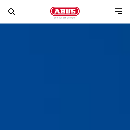
Zeige
alle
Ergebnisse