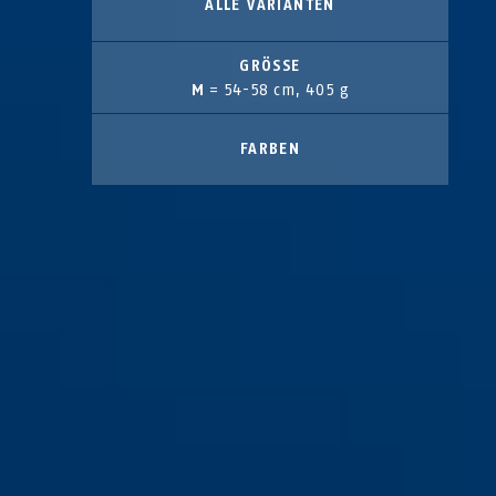
ALLE VARIANTEN
GRÖSSE
M
= 54-58 cm, 405 g
FARBEN