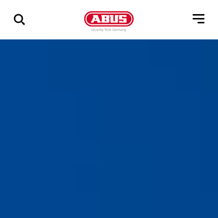
Zeige
alle
Ergebnisse