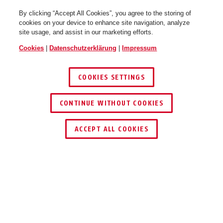
By clicking “Accept All Cookies”, you agree to the storing of
cookies on your device to enhance site navigation, analyze
site usage, and assist in our marketing efforts.
Cookies
|
Datenschutzerklärung
|
Impressum
Hyban 3.0 LR velvet black M
Hyban 3.0 LR velvet black L
COOKIES SETTINGS
CONTINUE WITHOUT COOKIES
HÄNDLER FINDEN
ACCEPT ALL COOKIES
Beschreibung