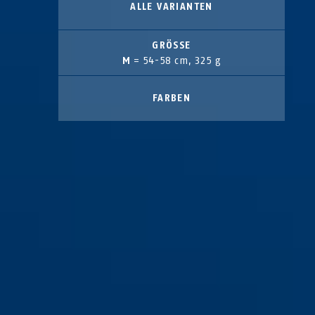
ALLE VARIANTEN
GRÖSSE
M
= 54-58 cm, 325 g
FARBEN