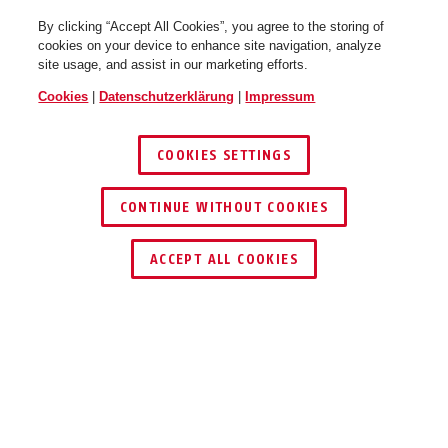
By clicking “Accept All Cookies”, you agree to the storing of
cookies on your device to enhance site navigation, analyze
site usage, and assist in our marketing efforts.
Cookies
|
Datenschutzerklärung
|
Impressum
Hyban 3.0 LR velvet black M
Hyban 3.0 LR velvet black L
COOKIES SETTINGS
CONTINUE WITHOUT COOKIES
HÄNDLER FINDEN
ACCEPT ALL COOKIES
Beschreibung