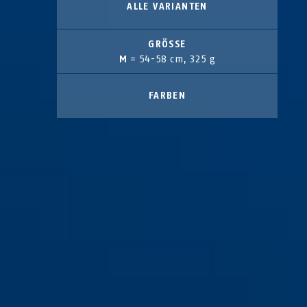
ALLE VARIANTEN
GRÖSSE
M
= 54-58 cm, 325 g
FARBEN