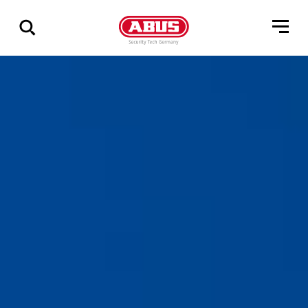
Zeige
alle
Ergebnisse