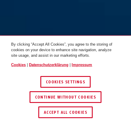
bike packing green
ADAPTOR CHAIN Superior
ADAPTOR CHAIN Superior
7KS/100 schwarz + Tasche ST
7KS/130 schwarz
5950 2.0
By clicking “Accept All Cookies”, you agree to the storing of
cookies on your device to enhance site navigation, analyze
site usage, and assist in our marketing efforts.
Cookies
|
Datenschutzerklärung
|
Impressum
COOKIES SETTINGS
CONTINUE WITHOUT COOKIES
SCHLÜSSEL­SERVICE
HÄNDLER FINDEN
ADAPTOR CHAIN Superior
ACCEPT ALL COOKIES
7KS/100 metal blue