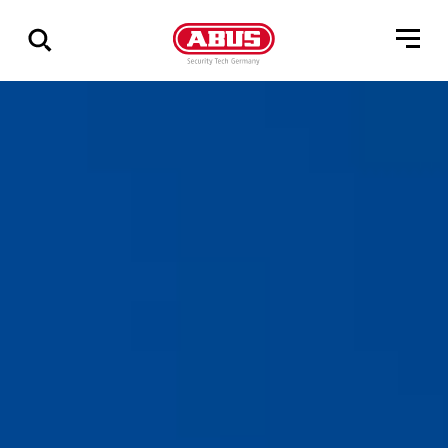
Zeige
alle
Ergebnisse