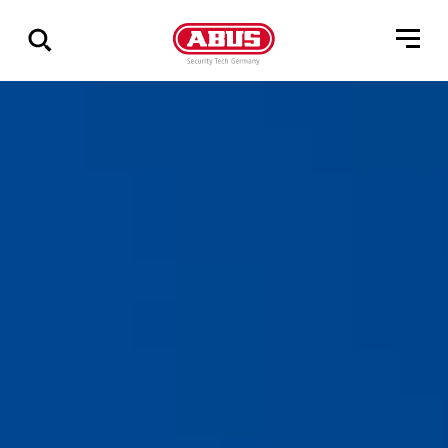
Zeige
alle
Ergebnisse