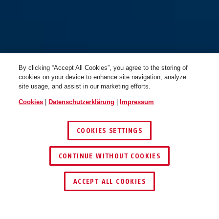
Rahmenschlosskette ACH 2.0
Rahmenschlosskette ACH 2.0
6KS/130 schwarz + Tasche
6KS/130 schwarz
ST5950
By clicking “Accept All Cookies”, you agree to the storing of
cookies on your device to enhance site navigation, analyze
site usage, and assist in our marketing efforts.
Cookies
|
Datenschutzerklärung
|
Impressum
COOKIES SETTINGS
CONTINUE WITHOUT COOKIES
SCHLÜSSEL­SERVICE
HÄNDLER FINDEN
ACCEPT ALL COOKIES
Rahmenschlosskette ACH 2.0
Rahmenschlosskette ACH
6KS/85 schwarz + Tasche
2.0 6KS/85 schwarz
ST5950