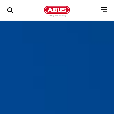
Pokaż
wszystkie
wyniki