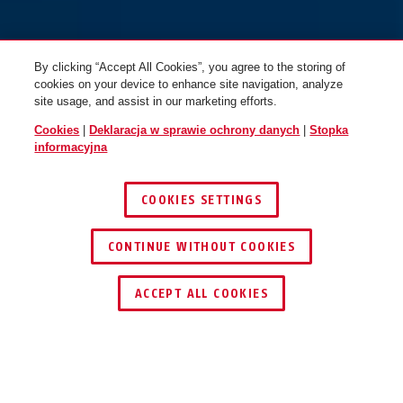
Blokada tylnego koła ACH
Łańcuch blokady tylnego koła
2.0 6KS/85 czarna
ACH 2.0 6KS/100 czarna
By clicking “Accept All Cookies”, you agree to the storing of
cookies on your device to enhance site navigation, analyze
site usage, and assist in our marketing efforts.
Cookies
|
Deklaracja w sprawie ochrony danych
|
Stopka
informacyjna
COOKIES SETTINGS
CONTINUE WITHOUT COOKIES
Łańcuch blokady tylnego koła
Łańcuch blokady tylnego koła
ZNAJDŹ DYSTRYBUTORA
ACH 2.0 6KS/100 czarny +
ACH 2.0 6KS/85 czarny + torba
ACCEPT ALL COOKIES
torba ST5950
ST5950
Opis