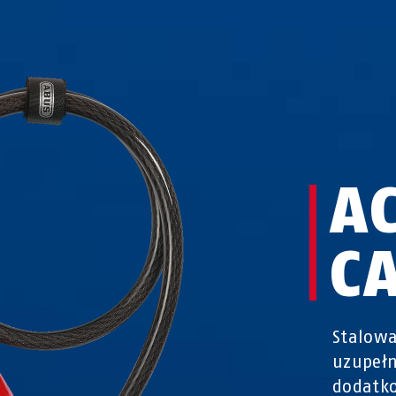
A
C
Stalowa
uzupełn
dodatko