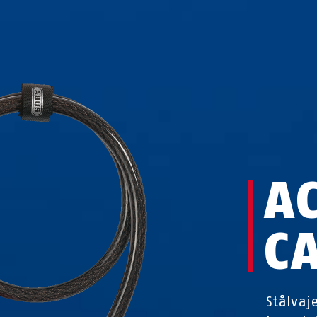
A
C
Stålvaj