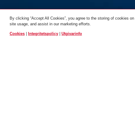
By clicking “Accept All Cookies”, you agree to the storing of cookies on
ADAPTOR CABLE ACL
site usage, and assist in our marketing efforts.
12/100 black
svart
ALLA VARIANTER
Cookies
|
Integritetspolicy
|
Utgivarinfo
Beskrivning
ACL ADAPTOR CABLE
FÖR YTTERL