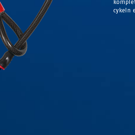
komplet
cykeln e