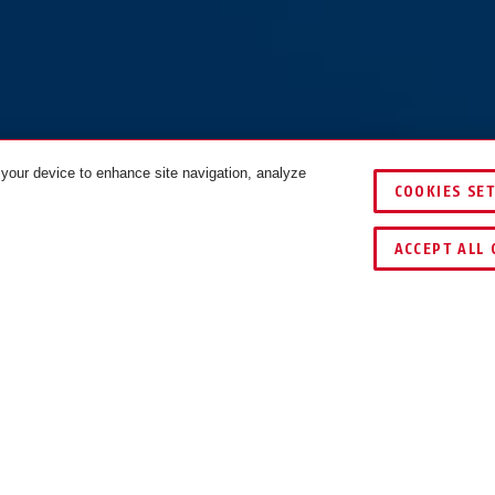
 your device to enhance site navigation, analyze
in ACH
Adaptor Chain ACH
COOKIES SE
lack
6KS/85 black
FÄRGER
ACCEPT ALL 