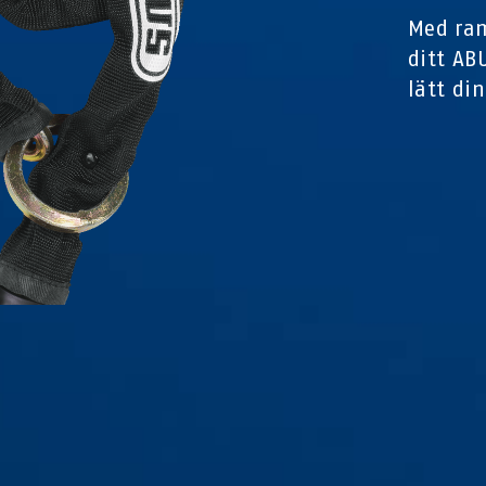
Med ra
ditt AB
lätt di