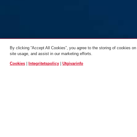
Adaptor Chain ACH
By clicking “Accept All Cookies”, you agree to the storing of cookies on
Adaptor Chain ACH
6KS/100 black
Adaptor Cha
site usage, and assist in our marketing efforts.
6KS/100 black
svart
VANMOOF
6KS/130 b
ALLA VARIANTER
Cookies
|
Integritetspolicy
|
Utgivarinfo
Beskrivning