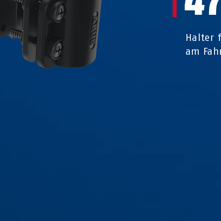
4
Halter 
am Fah