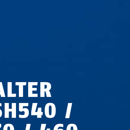
ALTER
SH540 /