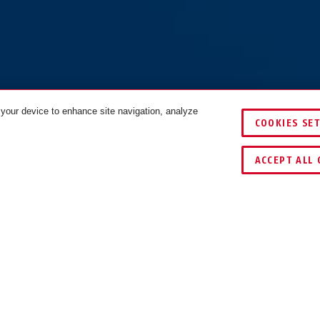
 your device to enhance site navigation, analyze
COOKIES SE
VERGLEICHEN
SCHLÜSSEL­SERV
ACCEPT ALL 
DOWNLOADS
RECYCLING