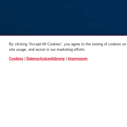
By clicking “Accept All Cookies”, you agree to the storing of cookies on
site usage, and assist in our marketing efforts.
ALLE VARIANTEN
Cookies
|
Datenschutzerklärung
|
Impressum
Halter USH 460/470/32
Halter USH 540
EINSATZ UND ANWENDUNG