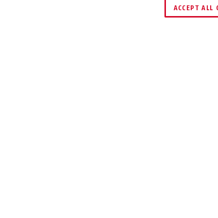
ACCEPT ALL 
ERUNG UND
EINSATZ UND
ANSPORT
ANWENDUNG
rialien 420D und Scotch Rip 58