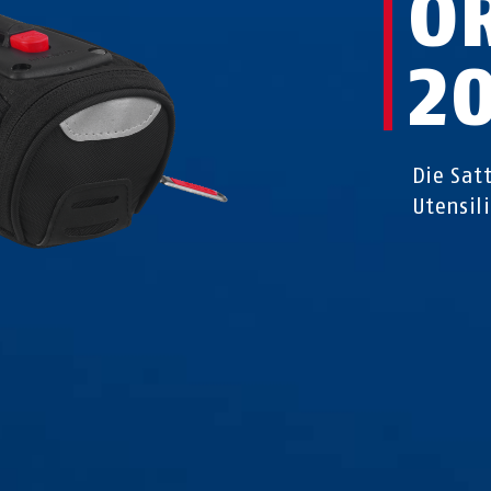
O
2
Die Sat
Utensil