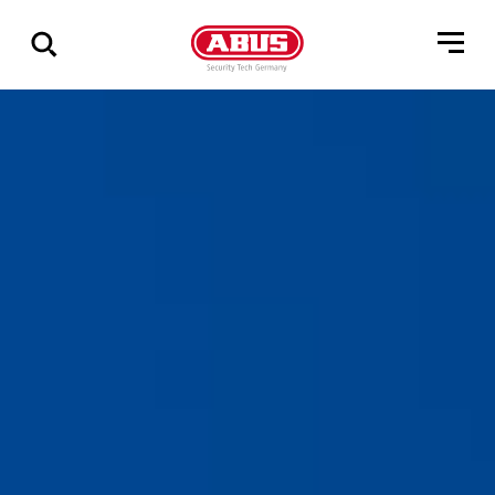
Zeige
alle
Ergebnisse