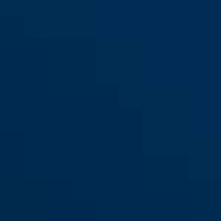
FOS550A braun
FOS550A weiß