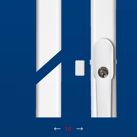
↑
1
/
2
↓