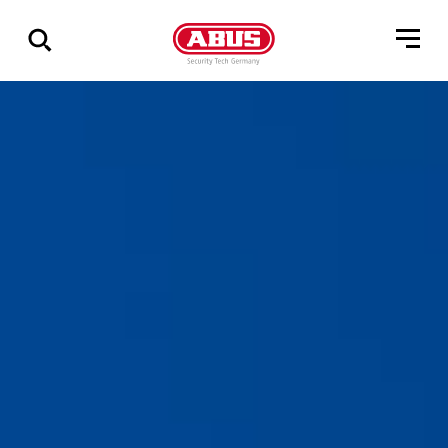
Zeige
alle
Ergebnisse