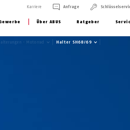
Karriere
Anfrage
Schlüssel­servi
Gewerbe
Über ABUS
Ratgeber
Servi
halterungen - Motorrad
Halter SH68/69