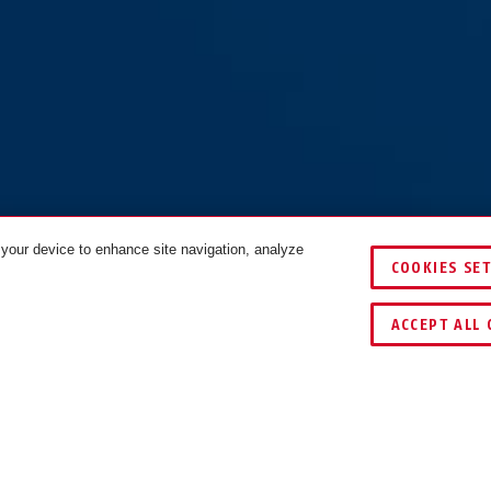
 your device to enhance site navigation, analyze
COOKIES SE
VERGLEICHEN
SCHLÜSSEL­SERV
ACCEPT ALL 
DOWNLOADS
RECYCLING