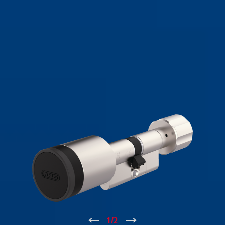
↑
1
/
2
↓