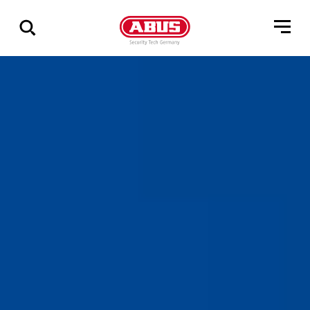
Zeige
alle
Ergebnisse