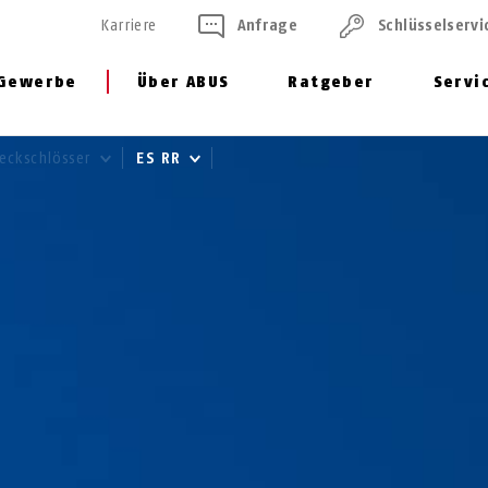
Karriere
Anfrage
Schlüssel­servi
Gewerbe
Über ABUS
Ratgeber
Servi
teckschlösser
ES RR