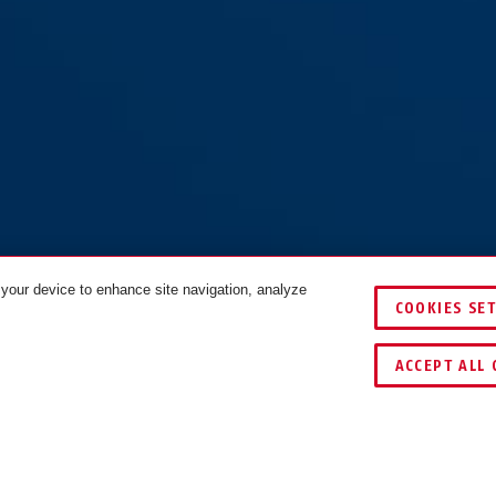
 your device to enhance site navigation, analyze
COOKIES SE
VERGLEICHEN
ACCEPT ALL 
für
ES RR50 für
ren (Ö-
Rohrrahmentüren (Ö-