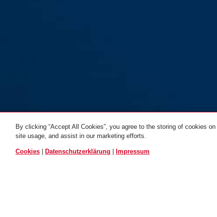
By clicking “Accept All Cookies”, you agree to the storing of cookies on
site usage, and assist in our marketing efforts.
ALLE VARIANTEN
Cookies
|
Datenschutzerklärung
|
Impressum
ES RR35 für
ES RR40 für
ES RR45 
Rohrrahmentüren (Ö-
Rohrrahmentüren (Ö-
Rohrrahmentü