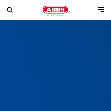
Zeige
alle
Ergebnisse