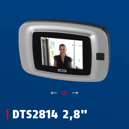
↑
1
/
2
↓
DTS2814 2,8"