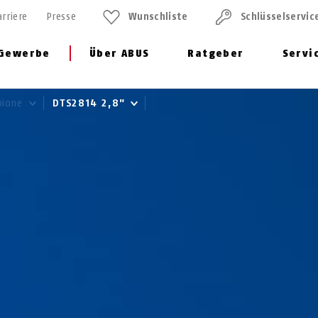
arriere
Presse
Wunschliste
Schlüssel­servic
Gewerbe
Über ABUS
Ratgeber
Servi
pione
DTS2814 2,8"