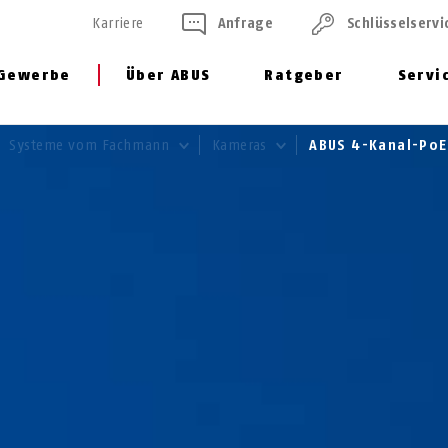
Karriere
Anfrage
Schlüssel­servi
Gewerbe
Über ABUS
Ratgeber
Servi
Systeme vom Fachmann
Kameras
ABUS 4-Kanal-Po