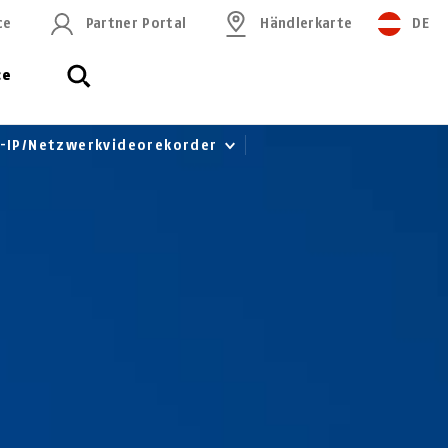
ce
Partner Portal
Händlerkarte
DE
ce
E-IP/Netzwerkvideorekorder