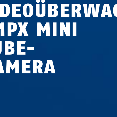
IDEOÜBERWA
MPX MINI
UBE-
AMERA