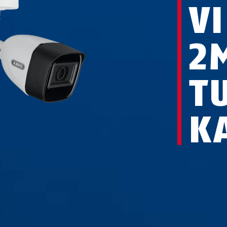
V
2
T
K