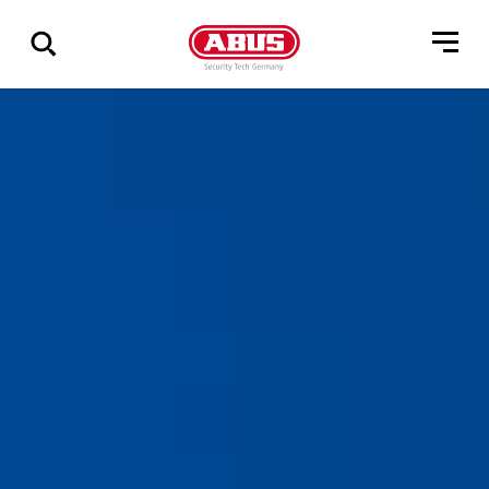
Zeige
alle
Ergebnisse