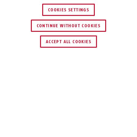
COOKIES SETTINGS
CONTINUE WITHOUT COOKIES
HÄNDLER FINDEN
ACCEPT ALL COOKIES
Beschreibung
TVVR33603
EINER FÜR ALLE
Dieser Rekorder mit intelligenter